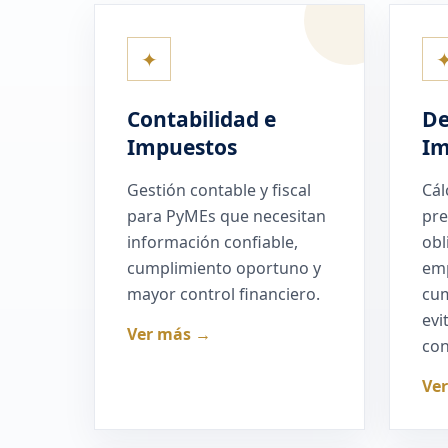
✦
Contabilidad e
De
Impuestos
Im
Gestión contable y fiscal
Cál
para PyMEs que necesitan
pre
información confiable,
obl
cumplimiento oportuno y
em
mayor control financiero.
cum
evi
Ver más →
con
Ve