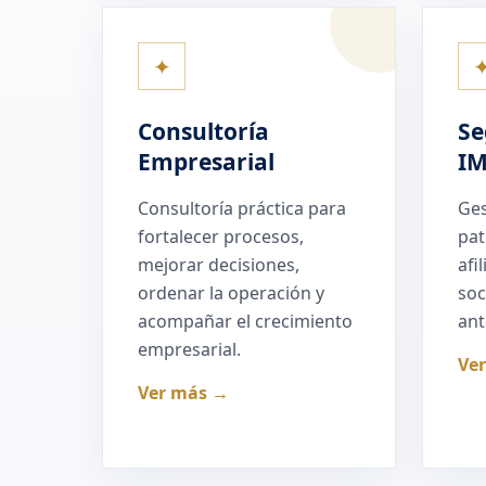
✦
Consultoría
Se
Empresarial
I
Consultoría práctica para
Ges
fortalecer procesos,
pat
mejorar decisiones,
afi
ordenar la operación y
soc
acompañar el crecimiento
ant
empresarial.
Ve
Ver más →