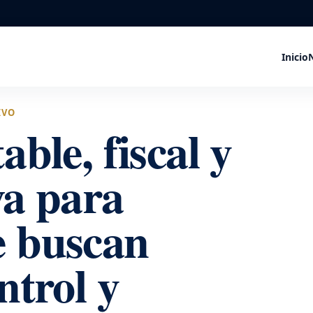
Inicio
IVO
able, fiscal y
va para
e buscan
ntrol y