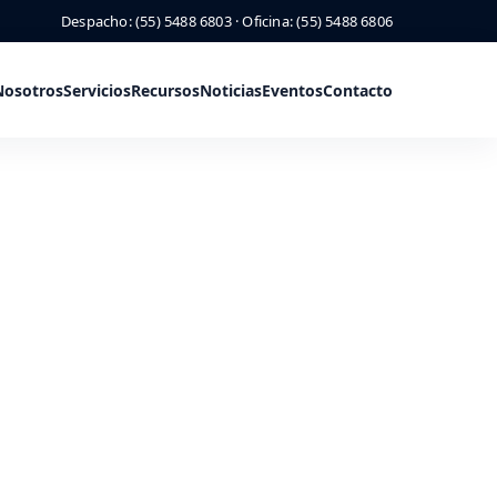
Despacho: (55) 5488 6803 · Oficina: (55) 5488 6806
Nosotros
Servicios
Recursos
Noticias
Eventos
Contacto