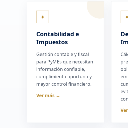
✦
Contabilidad e
De
Impuestos
Im
Gestión contable y fiscal
Cál
para PyMEs que necesitan
pre
información confiable,
obl
cumplimiento oportuno y
em
mayor control financiero.
cum
evi
Ver más →
con
Ve