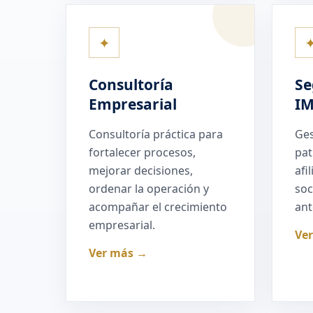
✦
Consultoría
Se
Empresarial
I
Consultoría práctica para
Ges
fortalecer procesos,
pat
mejorar decisiones,
afi
ordenar la operación y
soc
acompañar el crecimiento
ant
empresarial.
Ve
Ver más →