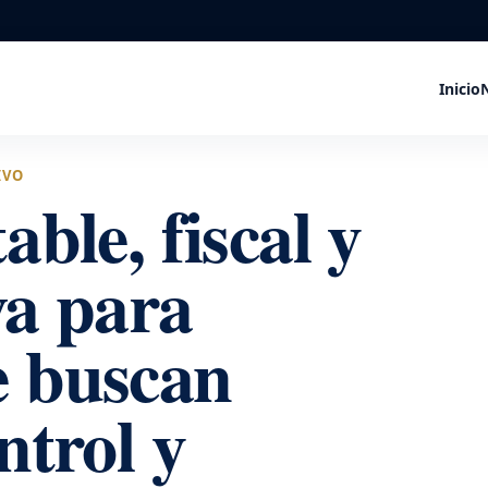
Inicio
IVO
able, fiscal y
va para
e buscan
ntrol y