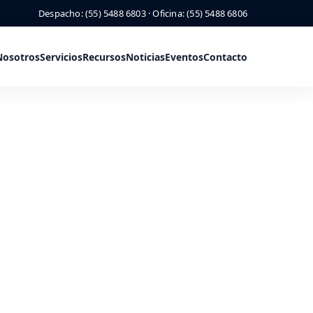
Despacho: (55) 5488 6803 · Oficina: (55) 5488 6806
Nosotros
Servicios
Recursos
Noticias
Eventos
Contacto