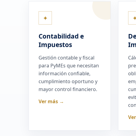
✦
Contabilidad e
De
Impuestos
Im
Gestión contable y fiscal
Cál
para PyMEs que necesitan
pre
información confiable,
obl
cumplimiento oportuno y
em
mayor control financiero.
cum
evi
Ver más →
con
Ve