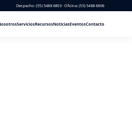
Despacho: (55) 5488 6803 · Oficina: (55) 5488 6806
Nosotros
Servicios
Recursos
Noticias
Eventos
Contacto