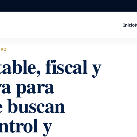
Inicio
IVO
able, fiscal y
va para
e buscan
ntrol y