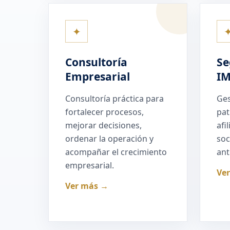
✦
Consultoría
Se
Empresarial
I
Consultoría práctica para
Ges
fortalecer procesos,
pat
mejorar decisiones,
afi
ordenar la operación y
soc
acompañar el crecimiento
ant
empresarial.
Ve
Ver más →